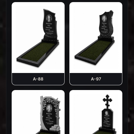
А-88
А-97