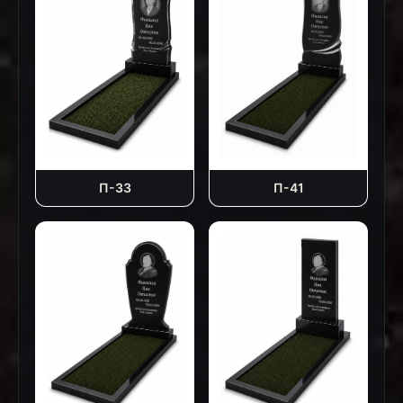
П-33
П-41